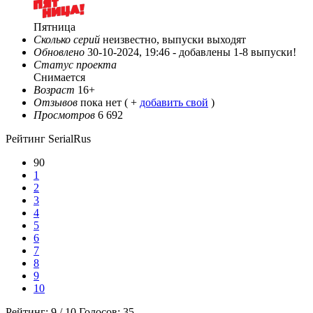
Пятница
Сколько серий
неизвестно, выпуски выходят
Обновлено
30-10-2024, 19:46 -
добавлены 1-8 выпуски!
Статус проекта
Снимается
Возраст
16+
Отзывов
пока нет ( +
добавить свой
)
Просмотров
6 692
Рейтинг SerialRus
90
1
2
3
4
5
6
7
8
9
10
Рейтинг:
9
/
10
Голосов:
35