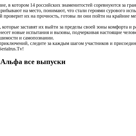
, в котором 14 российских знаменитостей соревнуются за гран
а прибывают на место, понимают, что стали героями сурового и
 проверит их на прочность, готовы ли они пойти на крайние м
 которые заставят их выйти за пределы своей зоны комфорта и 
есет новые испытания и вызовы, подчеркивая настоящие челове
решимости и самопознании.
приключений, следите за каждым шагом участников и присоедин
rialrus.Tv!
 Альфа все выпуски