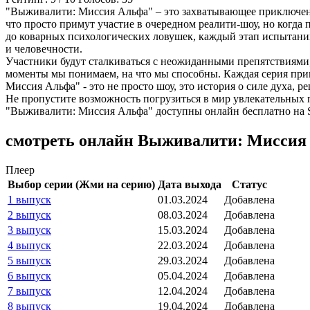
"Выживалити: Миссия Альфа" – это захватывающее приключение
что просто примут участие в очередном реалити-шоу, но когд
до коварных психологических ловушек, каждый этап испытаний
и человечности.
Участники будут сталкиваться с неожиданными препятствиями,
моменты мы понимаем, на что мы способны. Каждая серия прин
Миссия Альфа" - это не просто шоу, это история о силе духа, 
Не пропустите возможность погрузиться в мир увлекательных 
"Выживалити: Миссия Альфа" доступны онлайн бесплатно на Se
смотреть онлайн Выживалити: Миссия
Плеер
Выбор серии (Жми на серию)
Дата выхода
Статус
1 выпуск
01.03.2024
Добавлена
2 выпуск
08.03.2024
Добавлена
3 выпуск
15.03.2024
Добавлена
4 выпуск
22.03.2024
Добавлена
5 выпуск
29.03.2024
Добавлена
6 выпуск
05.04.2024
Добавлена
7 выпуск
12.04.2024
Добавлена
8 выпуск
19.04.2024
Добавлена