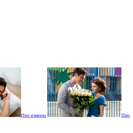
Про измены
Про