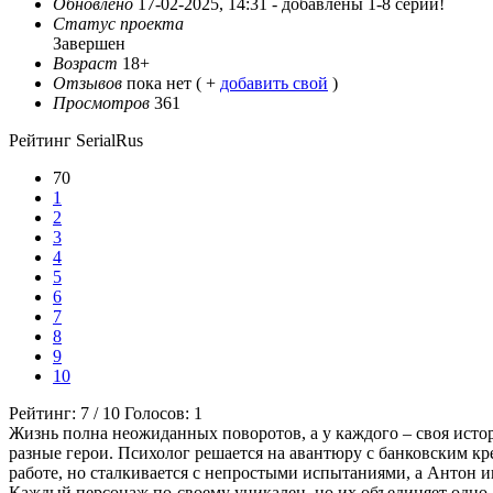
Обновлено
17-02-2025, 14:31 -
добавлены 1-8 серии!
Статус проекта
Завершен
Возраст
18+
Отзывов
пока нет ( +
добавить свой
)
Просмотров
361
Рейтинг SerialRus
70
1
2
3
4
5
6
7
8
9
10
Рейтинг:
7
/
10
Голосов:
1
Жизнь полна неожиданных поворотов, а у каждого – своя исто
разные герои. Психолог решается на авантюру с банковским кре
работе, но сталкивается с непростыми испытаниями, а Антон 
Каждый персонаж по-своему уникален, но их объединяет одно 