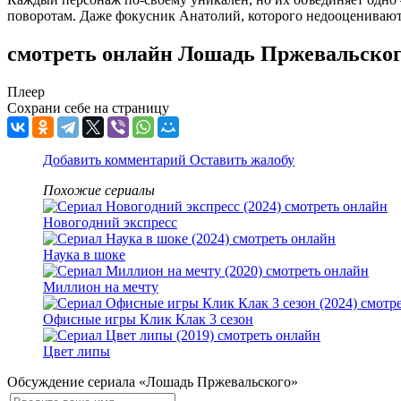
поворотам. Даже фокусник Анатолий, которого недооценивают к
смотреть онлайн Лошадь Пржевальског
Плеер
Сохрани себе на страницу
Добавить комментарий
Оставить жалобу
Похожие сериалы
Новогодний экспресс
Наука в шоке
Миллион на мечту
Офисные игры Клик Клак 3 сезон
Цвет липы
Обсуждение сериала «Лошадь Пржевальского»