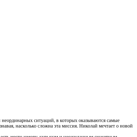
и неординарных ситуаций, в которых оказываются самые
знавая, насколько сложна эта миссия. Николай мечтает о новой
ь есть место юмору, курьезам и неожиданным сюжетным