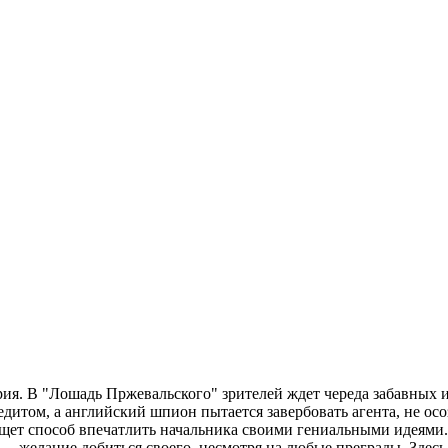
рия. В "Лошадь Пржевальского" зрителей ждет череда забавных 
дитом, а английский шпион пытается завербовать агента, не осо
ищет способ впечатлить начальника своими гениальными идеями.
— желание добиться своего, несмотря на любые преграды. Здес