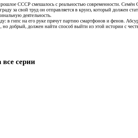
 прошлое СССР смешалось с реальностью современности. Семён 
граду за свой труд он отправляется в круиз, который должен ста
минальную деятельность.
ду: в гипс на его руке прячут партию смартфонов и фенов. Абс
но добрый, должен найти способ выйти из этой истории с честь
 все серии