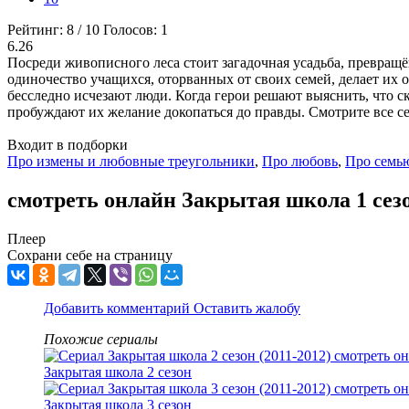
Рейтинг:
8
/
10
Голосов:
1
6.26
Посреди живописного леса стоит загадочная усадьба, превращ
одиночество учащихся, оторванных от своих семей, делает их
бесследно исчезают люди. Когда герои решают выяснить, что с
пробуждают их желание докопаться до правды. Смотрите все сер
Входит в подборки
Про измены и любовные треугольники
,
Про любовь
,
Про семь
смотреть онлайн Закрытая школа 1 сезо
Плеер
Сохрани себе на страницу
Добавить комментарий
Оставить жалобу
Похожие сериалы
Закрытая школа 2 сезон
Закрытая школа 3 сезон