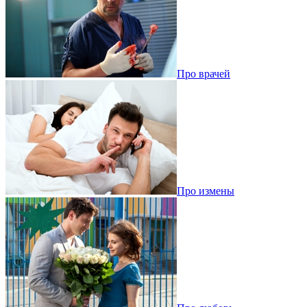
Про врачей
Про измены