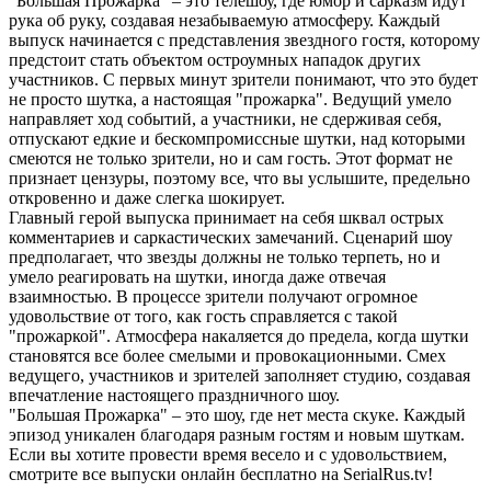
"Большая Прожарка" – это телешоу, где юмор и сарказм идут
рука об руку, создавая незабываемую атмосферу. Каждый
выпуск начинается с представления звездного гостя, которому
предстоит стать объектом остроумных нападок других
участников. С первых минут зрители понимают, что это будет
не просто шутка, а настоящая "прожарка". Ведущий умело
направляет ход событий, а участники, не сдерживая себя,
отпускают едкие и бескомпромиссные шутки, над которыми
смеются не только зрители, но и сам гость. Этот формат не
признает цензуры, поэтому все, что вы услышите, предельно
откровенно и даже слегка шокирует.
Главный герой выпуска принимает на себя шквал острых
комментариев и саркастических замечаний. Сценарий шоу
предполагает, что звезды должны не только терпеть, но и
умело реагировать на шутки, иногда даже отвечая
взаимностью. В процессе зрители получают огромное
удовольствие от того, как гость справляется с такой
"прожаркой". Атмосфера накаляется до предела, когда шутки
становятся все более смелыми и провокационными. Смех
ведущего, участников и зрителей заполняет студию, создавая
впечатление настоящего праздничного шоу.
"Большая Прожарка" – это шоу, где нет места скуке. Каждый
эпизод уникален благодаря разным гостям и новым шуткам.
Если вы хотите провести время весело и с удовольствием,
смотрите все выпуски онлайн бесплатно на SerialRus.tv!