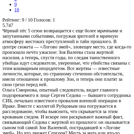
9
10
Рейтинг:
9
/
10
Голосов:
1
5.747
Чёрный пёс 5 сезон возвращается с еще более мрачными и
запутанными событиями, погружая зрителей в мрачную
атмосферу жестоких преступлений и тайн прошлого. В
центре сюжета — «Логово змей», зловещее место, где когда-то
произошло нечто ужасное: Зоя Валеева стала жертвой
насилия, а теперь, спустя годы, по следам таинственного
убийцы идут следователи, уверенные, что убийства связаны с
этим кошмарным инцидентом. Все жертвы — известные
личности, которые, по странному стечению обстоятельств,
имели отношение к прошлому Зои, и теперь они платят за
свои грехи перед ней.
Ольга Смирнова, опытный следователь, видит главного
подозреваемого в лице Сергея Седова — бывшего сотрудника
СИБ, печально известного провалом военной операции в
Ираке. Вместе с коллегой Рубцовым она погружается в
расследование, чтобы выяснить, что скрывается за этим
кровавым следом. И вскоре они раскрывают важный факт,
связывающий Седова с жертвой из прошлого: он оказывается
сыном той самой Зои Валеевой, пострадавшей в «Логове
змей». Но что движет Сергеем? Месть за мать или что-то