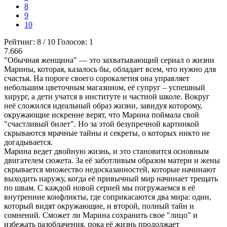
8
9
10
Рейтинг:
8
/
10
Голосов:
1
7.666
"Обычная женщина" — это захватывающий сериал о жизни
Марины, которая, казалось бы, обладает всем, что нужно для
счастья. На пороге своего сорокалетия она управляет
небольшим цветочным магазином, её супруг – успешный
хирург, а дети учатся в институте и частной школе. Вокруг
неё сложился идеальный образ жизни, завидуя которому,
окружающие искренне верят, что Марина поймала свой
"счастливый билет". Но за этой безупречной картинкой
скрываются мрачные тайны и секреты, о которых никто не
догадывается.
Марина ведет двойную жизнь, и это становится основным
двигателем сюжета. За её заботливым образом матери и жены
скрывается множество недосказанностей, которые начинают
выходить наружу, когда её привычный мир начинает трещать
по швам. С каждой новой серией мы погружаемся в её
внутренние конфликты, где соприкасаются два мира: один,
который видят окружающие, и второй, полный тайн и
сомнений. Сможет ли Марина сохранить свое "лицо" и
избежать разоблачения, пока её жизнь продолжает