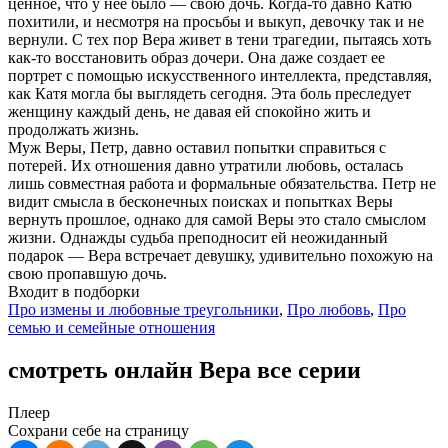
ценное, что у нее было — свою дочь. Когда-то давно Катю
похитили, и несмотря на просьбы и выкуп, девочку так и не
вернули. С тех пор Вера живет в тени трагедии, пытаясь хоть
как-то восстановить образ дочери. Она даже создает ее
портрет с помощью искусственного интеллекта, представляя,
как Катя могла бы выглядеть сегодня. Эта боль преследует
женщину каждый день, не давая ей спокойно жить и
продолжать жизнь.
Муж Веры, Петр, давно оставил попытки справиться с
потерей. Их отношения давно утратили любовь, осталась
лишь совместная работа и формальные обязательства. Петр не
видит смысла в бесконечных поисках и попытках Веры
вернуть прошлое, однако для самой Веры это стало смыслом
жизни. Однажды судьба преподносит ей неожиданный
подарок — Вера встречает девушку, удивительно похожую на
свою пропавшую дочь.
Входит в подборки
Про измены и любовные треугольники
,
Про любовь
,
Про
семью и семейные отношения
смотреть онлайн Вера все серии
Плеер
Сохрани себе на страницу