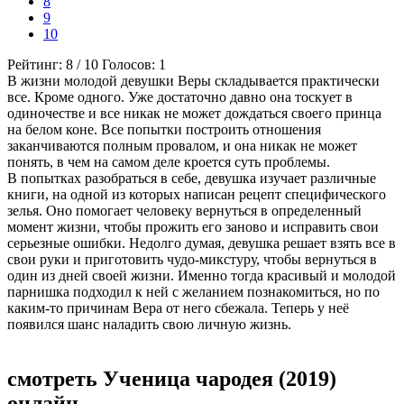
8
9
10
Рейтинг:
8
/
10
Голосов:
1
В жизни молодой девушки Веры складывается практически
все. Кроме одного. Уже достаточно давно она тоскует в
одиночестве и все никак не может дождаться своего принца
на белом коне. Все попытки построить отношения
заканчиваются полным провалом, и она никак не может
понять, в чем на самом деле кроется суть проблемы.
В попытках разобраться в себе, девушка изучает различные
книги, на одной из которых написан рецепт специфического
зелья. Оно помогает человеку вернуться в определенный
момент жизни, чтобы прожить его заново и исправить свои
серьезные ошибки. Недолго думая, девушка решает взять все в
свои руки и приготовить чудо-микстуру, чтобы вернуться в
один из дней своей жизни. Именно тогда красивый и молодой
парнишка подходил к ней с желанием познакомиться, но по
каким-то причинам Вера от него сбежала. Теперь у неё
появился шанс наладить свою личную жизнь.
смотреть Ученица чародея (2019)
онлайн