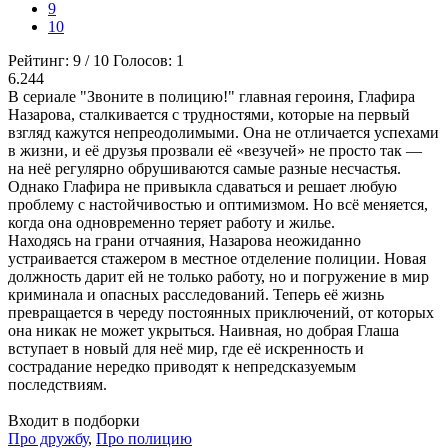
9
10
Рейтинг:
9
/
10
Голосов:
1
6.244
В сериале "Звоните в полицию!" главная героиня, Глафира
Назарова, сталкивается с трудностями, которые на первый
взгляд кажутся непреодолимыми. Она не отличается успехами
в жизни, и её друзья прозвали её «везучей» не просто так —
на неё регулярно обрушиваются самые разные несчастья.
Однако Глафира не привыкла сдаваться и решает любую
проблему с настойчивостью и оптимизмом. Но всё меняется,
когда она одновременно теряет работу и жилье.
Находясь на грани отчаяния, Назарова неожиданно
устраивается стажером в местное отделение полиции. Новая
должность дарит ей не только работу, но и погружение в мир
криминала и опасных расследований. Теперь её жизнь
превращается в череду постоянных приключений, от которых
она никак не может укрыться. Наивная, но добрая Глаша
вступает в новый для неё мир, где её искренность и
сострадание нередко приводят к непредсказуемым
последствиям.
Входит в подборки
Про дружбу
,
Про полицию