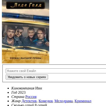
Уведомить о новых сериях
Кинокомпания
Иви
Год
2023
Страна
Россия
Жанр
Детектив
,
Комедия
,
Мелодрама
,
Криминал
Сколько серий
8 серий