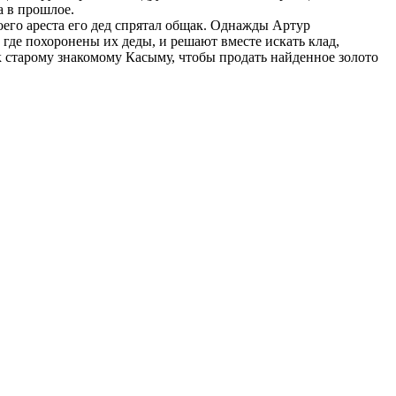
а в прошлое.
воего ареста его дед спрятал общак. Однажды Артур
где похоронены их деды, и решают вместе искать клад,
к старому знакомому Касыму, чтобы продать найденное золото