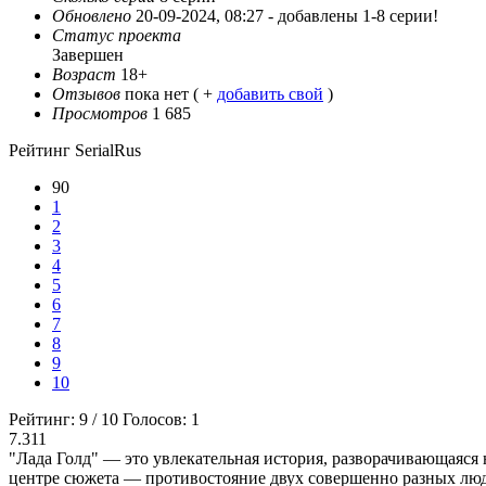
Обновлено
20-09-2024, 08:27 -
добавлены 1-8 серии!
Статус проекта
Завершен
Возраст
18+
Отзывов
пока нет ( +
добавить свой
)
Просмотров
1 685
Рейтинг SerialRus
90
1
2
3
4
5
6
7
8
9
10
Рейтинг:
9
/
10
Голосов:
1
7.311
"Лада Голд" — это увлекательная история, разворачивающаяся 
центре сюжета — противостояние двух совершенно разных люд