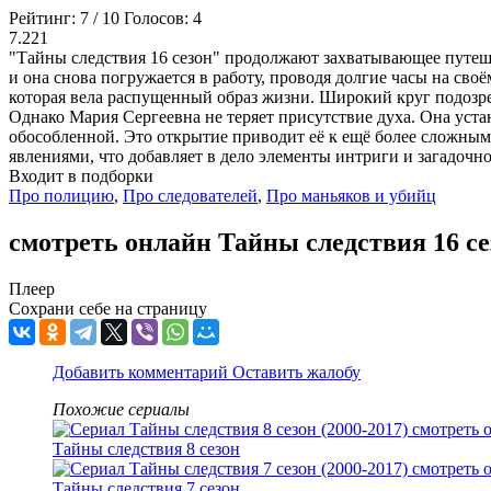
Рейтинг:
7
/
10
Голосов:
4
7.221
"Тайны следствия 16 сезон" продолжают захватывающее путешес
и она снова погружается в работу, проводя долгие часы на св
которая вела распущенный образ жизни. Широкий круг подозре
Однако Мария Сергеевна не теряет присутствие духа. Она уст
обособленной. Это открытие приводит её к ещё более сложным
явлениями, что добавляет в дело элементы интриги и загадочно
Входит в подборки
Про полицию
,
Про следователей
,
Про маньяков и убийц
смотреть онлайн Тайны следствия 16 се
Плеер
Сохрани себе на страницу
Добавить комментарий
Оставить жалобу
Похожие сериалы
Тайны следствия 8 сезон
Тайны следствия 7 сезон