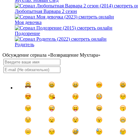
Мухтар: Новый след
Любопытная Варвара 2 сезон
Моя девочка
Подозрение
Родитель
Обсуждение сериала «Возвращение Мухтара»