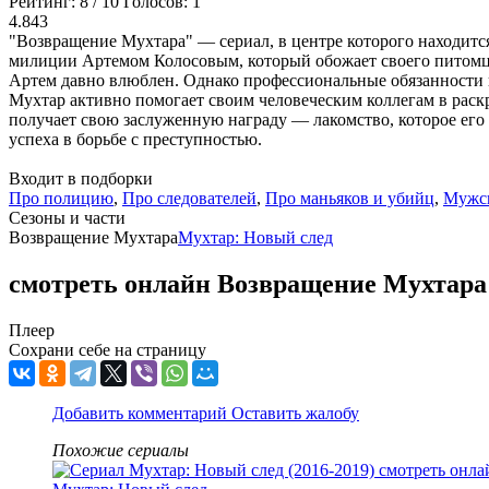
Рейтинг:
8
/
10
Голосов:
1
4.843
"Возвращение Мухтара" — сериал, в центре которого находитс
милиции Артемом Колосовым, который обожает своего питомца
Артем давно влюблен. Однако профессиональные обязанности и
Мухтар активно помогает своим человеческим коллегам в раскр
получает свою заслуженную награду — лакомство, которое его 
успеха в борьбе с преступностью.
Входит в подборки
Про полицию
,
Про следователей
,
Про маньяков и убийц
,
Мужск
Cезоны и части
Возвращение Мухтара
Мухтар: Новый след
смотреть онлайн Возвращение Мухтара 
Плеер
Сохрани себе на страницу
Добавить комментарий
Оставить жалобу
Похожие сериалы