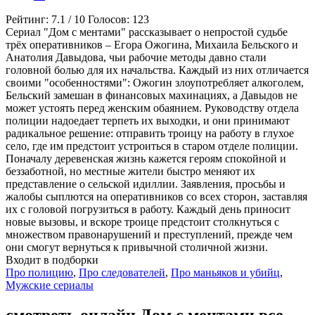
Рейтинг:
7.1
/
10
Голосов:
123
Сериал "Дом с ментами" рассказывает о непростой судьбе
трёх оперативников – Егора Ожогина, Михаила Бельского и
Анатолия Давыдова, чьи рабочие методы давно стали
головной болью для их начальства. Каждый из них отличается
своими "особенностями": Ожогин злоупотребляет алкоголем,
Бельский замешан в финансовых махинациях, а Давыдов не
может устоять перед женским обаянием. Руководству отдела
полиции надоедает терпеть их выходки, и они принимают
радикальное решение: отправить троицу на работу в глухое
село, где им предстоит устроиться в старом отделе полиции.
Поначалу деревенская жизнь кажется героям спокойной и
беззаботной, но местные жители быстро меняют их
представление о сельской идиллии. Заявления, просьбы и
жалобы сыплются на оперативников со всех сторон, заставляя
их с головой погрузиться в работу. Каждый день приносит
новые вызовы, и вскоре троице предстоит столкнуться с
множеством правонарушений и преступлений, прежде чем
они смогут вернуться к привычной столичной жизни.
Входит в подборки
Про полицию
,
Про следователей
,
Про маньяков и убийц
,
Мужские сериалы