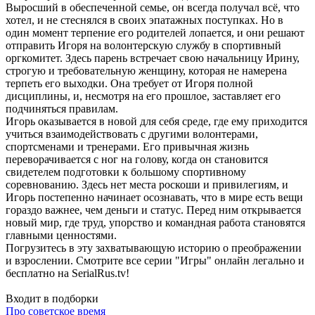
Выросший в обеспеченной семье, он всегда получал всё, что
хотел, и не стеснялся в своих эпатажных поступках. Но в
один момент терпение его родителей лопается, и они решают
отправить Игоря на волонтерскую службу в спортивный
оргкомитет. Здесь парень встречает свою начальницу Ирину,
строгую и требовательную женщину, которая не намерена
терпеть его выходки. Она требует от Игоря полной
дисциплины, и, несмотря на его прошлое, заставляет его
подчиняться правилам.
Игорь оказывается в новой для себя среде, где ему приходится
учиться взаимодействовать с другими волонтерами,
спортсменами и тренерами. Его привычная жизнь
переворачивается с ног на голову, когда он становится
свидетелем подготовки к большому спортивному
соревнованию. Здесь нет места роскоши и привилегиям, и
Игорь постепенно начинает осознавать, что в мире есть вещи
гораздо важнее, чем деньги и статус. Перед ним открывается
новый мир, где труд, упорство и командная работа становятся
главными ценностями.
Погрузитесь в эту захватывающую историю о преображении
и взрослении. Смотрите все серии "Игры" онлайн легально и
бесплатно на SerialRus.tv!
Входит в подборки
Про советское время