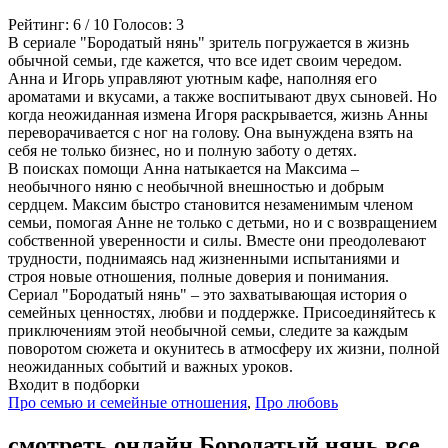
Рейтинг:
6
/
10
Голосов:
3
В сериале "Бородатый нянь" зритель погружается в жизнь
обычной семьи, где кажется, что все идет своим чередом.
Анна и Игорь управляют уютным кафе, наполняя его
ароматами и вкусами, а также воспитывают двух сыновей. Но
когда неожиданная измена Игоря раскрывается, жизнь Анны
переворачивается с ног на голову. Она вынуждена взять на
себя не только бизнес, но и полную заботу о детях.
В поисках помощи Анна натыкается на Максима –
необычного няню с необычной внешностью и добрым
сердцем. Максим быстро становится незаменимым членом
семьи, помогая Анне не только с детьми, но и с возвращением
собственной уверенности и силы. Вместе они преодолевают
трудности, поднимаясь над жизненными испытаниями и
строя новые отношения, полные доверия и понимания.
Сериал "Бородатый нянь" – это захватывающая история о
семейных ценностях, любви и поддержке. Присоединяйтесь к
приключениям этой необычной семьи, следите за каждым
поворотом сюжета и окунитесь в атмосферу их жизни, полной
неожиданных событий и важных уроков.
Входит в подборки
Про семью и семейные отношения
,
Про любовь
смотреть онлайн Бородатый нянь все