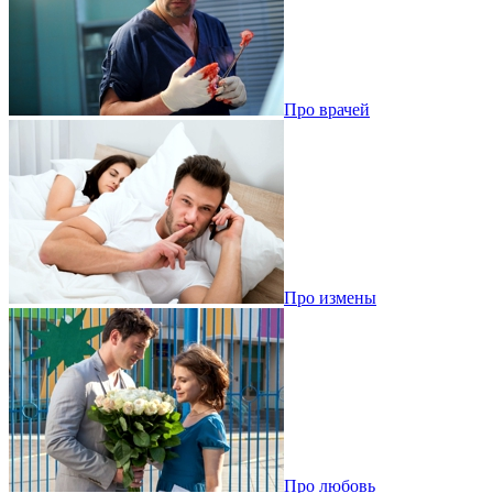
Про врачей
Про измены
Про любовь