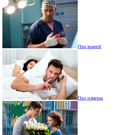
Про врачей
Про измены