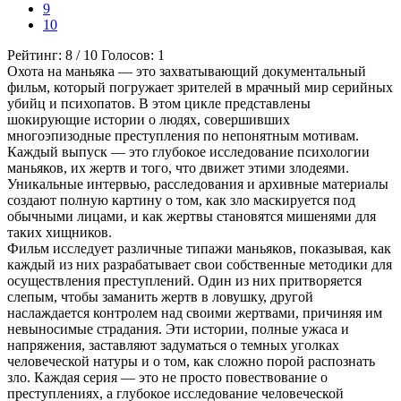
9
10
Рейтинг:
8
/
10
Голосов:
1
Охота на маньяка — это захватывающий документальный
фильм, который погружает зрителей в мрачный мир серийных
убийц и психопатов. В этом цикле представлены
шокирующие истории о людях, совершивших
многоэпизодные преступления по непонятным мотивам.
Каждый выпуск — это глубокое исследование психологии
маньяков, их жертв и того, что движет этими злодеями.
Уникальные интервью, расследования и архивные материалы
создают полную картину о том, как зло маскируется под
обычными лицами, и как жертвы становятся мишенями для
таких хищников.
Фильм исследует различные типажи маньяков, показывая, как
каждый из них разрабатывает свои собственные методики для
осуществления преступлений. Один из них притворяется
слепым, чтобы заманить жертв в ловушку, другой
наслаждается контролем над своими жертвами, причиняя им
невыносимые страдания. Эти истории, полные ужаса и
напряжения, заставляют задуматься о темных уголках
человеческой натуры и о том, как сложно порой распознать
зло. Каждая серия — это не просто повествование о
преступлениях, а глубокое исследование человеческой