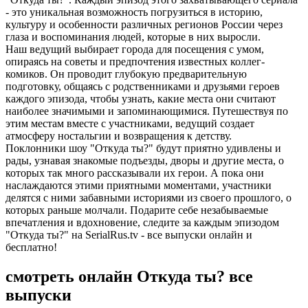
- это уникальная возможность погрузиться в историю,
культуру и особенности различных регионов России через
глаза и воспоминания людей, которые в них выросли.
Наш ведущий выбирает города для посещения с умом,
опираясь на советы и предпочтения известных коллег-
комиков. Он проводит глубокую предварительную
подготовку, общаясь с родственниками и друзьями героев
каждого эпизода, чтобы узнать, какие места они считают
наиболее значимыми и запоминающимися. Путешествуя по
этим местам вместе с участниками, ведущий создает
атмосферу ностальгии и возвращения к детству.
Поклонники шоу "Откуда ты?" будут приятно удивлены и
рады, узнавая знакомые подъезды, дворы и другие места, о
которых так много рассказывали их герои. А пока они
наслаждаются этими приятными моментами, участники
делятся с ними забавными историями из своего прошлого, о
которых раньше молчали. Подарите себе незабываемые
впечатления и вдохновение, следите за каждым эпизодом
"Откуда ты?" на SerialRus.tv - все выпуски онлайн и
бесплатно!
смотреть онлайн Откуда ты? все
выпуски