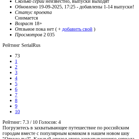
Сколько серий
неизвестно, выпуски выходят
Обновлено
19-09-2025, 17:25 -
добавлены 1-14 выпуски!
Статус проекта
Снимается
Возраст
18+
Отзывов
пока нет ( +
добавить свой
)
Просмотров
2 035
Рейтинг SerialRus
73
1
2
3
4
5
6
7
8
9
10
Рейтинг:
7.3
/
10
Голосов:
4
Погрузитесь в захватывающее путешествие по российским
городам вместе с популярным комиком в нашем новом шоу
"Откуда ты?". Каждый эпизод этого захватывающего сериала