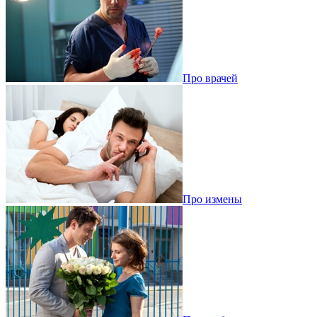
Про врачей
Про измены