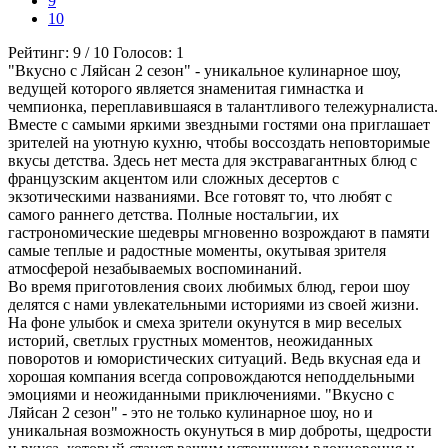
9
10
Рейтинг:
9
/
10
Голосов:
1
"Вкусно с Ляйсан 2 сезон" - уникальное кулинарное шоу,
ведущей которого является знаменитая гимнастка и
чемпионка, переплавившаяся в талантливого тележурналиста.
Вместе с самыми яркими звездными гостями она приглашает
зрителей на уютную кухню, чтобы воссоздать неповторимые
вкусы детства. Здесь нет места для экстравагантных блюд с
французским акцентом или сложных десертов с
экзотическими названиями. Все готовят то, что любят с
самого раннего детства. Полные ностальгии, их
гастрономические шедевры мгновенно возрождают в памяти
самые теплые и радостные моменты, окутывая зрителя
атмосферой незабываемых воспоминаний.
Во время приготовления своих любимых блюд, герои шоу
делятся с нами увлекательными историями из своей жизни.
На фоне улыбок и смеха зрители окунутся в мир веселых
историй, светлых грустных моментов, неожиданных
поворотов и юмористических ситуаций. Ведь вкусная еда и
хорошая компания всегда сопровождаются неподдельными
эмоциями и неожиданными приключениями. "Вкусно с
Ляйсан 2 сезон" - это не только кулинарное шоу, но и
уникальная возможность окунуться в мир доброты, щедрости