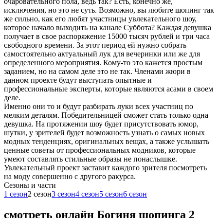
очаровательного пола, ведь так? Есть, конечно же,
исключения, но это не суть. Возможно, вы любите шопинг так
же сильно, как его любят участницы увлекательного шоу,
которое начало выходить на канале Суббота? Каждая девушка
получает в свое распоряжение 15000 тысяч рублей и три часа
свободного времени. За этот период ей нужно собрать
самостоятельно актуальный лук для вечеринки или же для
определенного мероприятия. Кому-то это кажется простым
заданием, но на самом деле это не так. Членами жюри в
данном проекте будут выступать опытные и
профессиональные эксперты, которые являются асами в своем
деле.
Именно они то и будут разбирать луки всех участниц по
мелким деталям. Победительницей сможет стать только одна
девушка. На протяжении шоу будет присутствовать юмор,
шутки, у зрителей будет возможность узнать о самых новых
модных тенденциях, оригинальных вещах, а также услышать
ценные советы от профессиональных модников, которые
умеют составлять стильные образы не понаслышке.
Увлекательный проект заставит каждого зрителя посмотреть
на моду совершенно с другого ракурса.
Cезоны и части
1 сезон
2 сезон
3 сезон
4 сезон
5 сезон
6 сезон
смотреть онлайн Богиня шопинга 2