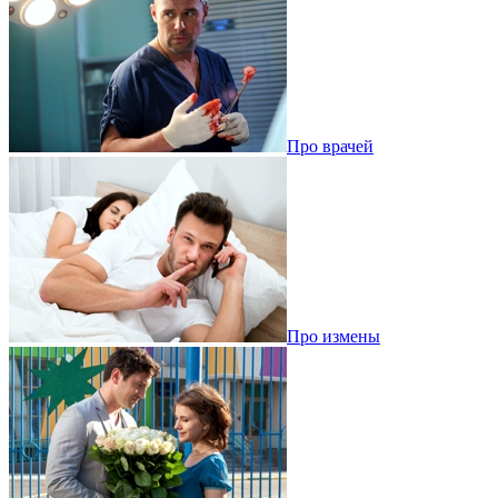
Про врачей
Про измены