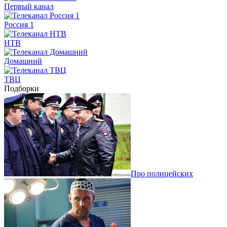
Первый канал
Россия 1
НТВ
Домашний
ТВЦ
Подборки
Про полицейских