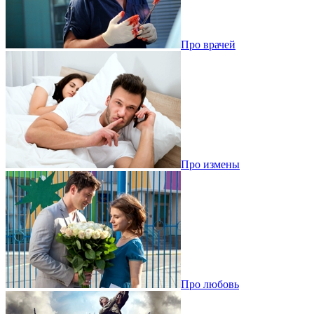
Про врачей
Про измены
Про любовь