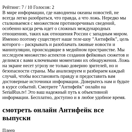
Рейтинг:
7
/
10
Голосов:
2
В мире информации, где наводнены океаны новостей, не
всегда легко разобраться, что правда, а что ложь. Нередко мы
сталкиваемся с множеством противоречивых сведений,
особенно когда речь идет о сложных международных
отношениях, таких как отношения России с западным миром.
Именно поэтому существует наше теле-шоу "Антифейк", цель
которого – раскрывать и разоблачать лживые новости и
манипуляции, происходящие в медийном пространстве. Мы
исследуем множество аспектов создания фейковых сюжетов и
делимся с вами ключевыми моментами их обнаружения. Ложь
на экране несет угрозу не только доверию зрителей, но и
безопасности страны. Мы анализируем и разбираем каждый
случай, чтобы восстановить правду и предоставить вам
достоверные источники информации. Доверьтесь нам и будьте
в курсе событий. Смотрите "Антифейк" онлайн на
SerialRus.tv! Это ваш надежный путь к объективной
информации. Бесплатно, доступно и в любое удобное время.
смотреть онлайн Антифейк все
выпуски
Плеер