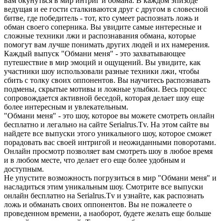
вам окунуться в мир интриг и обмана. В каждом эпизоде
ведущая и ее гости сталкиваются друг с другом в словесной
битве, где победитель - тот, кто сумеет распознать ложь и
обман своего соперника. Вы увидите самые интересные и
сложные техники лжи и распознавания обмана, которые
помогут вам лучше понимать других людей и их намерения.
Каждый выпуск "Обмани меня" - это захватывающее
путешествие в мир эмоций и ощущений. Вы увидите, как
участники шоу использовали разные техники лжи, чтобы
сбить с толку своих оппонентов. Вы научитесь распознавать
подмены, скрытые мотивы и ложные улыбки. Весь процесс
сопровождается активной беседой, которая делает шоу еще
более интересным и увлекательным.
"Обмани меня" - это шоу, которое вы можете смотреть онлайн
бесплатно и легально на сайте Serialrus.Tv. На этом сайте вы
найдете все выпуски этого уникального шоу, которое сможет
порадовать вас своей интригой и неожиданными поворотами.
Онлайн просмотр позволяет вам смотреть шоу в любое время
и в любом месте, что делает его еще более удобным и
доступным.
Не упустите возможность погрузиться в мир "Обмани меня" и
насладиться этим уникальным шоу. Смотрите все выпуски
онлайн бесплатно на Serialrus.Tv и узнайте, как распознать
ложь и обманать своих оппонентов. Вы не пожалеете о
проведенном времени, а наоборот, будете желать еще больше