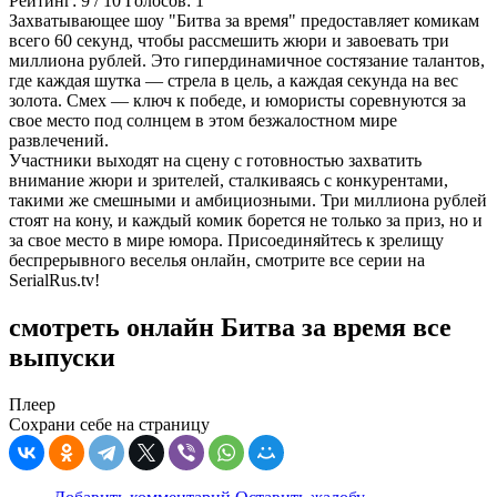
Рейтинг:
9
/
10
Голосов:
1
Захватывающее шоу "Битва за время" предоставляет комикам
всего 60 секунд, чтобы рассмешить жюри и завоевать три
миллиона рублей. Это гипердинамичное состязание талантов,
где каждая шутка — стрела в цель, а каждая секунда на вес
золота. Смех — ключ к победе, и юмористы соревнуются за
свое место под солнцем в этом безжалостном мире
развлечений.
Участники выходят на сцену с готовностью захватить
внимание жюри и зрителей, сталкиваясь с конкурентами,
такими же смешными и амбициозными. Три миллиона рублей
стоят на кону, и каждый комик борется не только за приз, но и
за свое место в мире юмора. Присоединяйтесь к зрелищу
беспрерывного веселья онлайн, смотрите все серии на
SerialRus.tv!
смотреть онлайн Битва за время все
выпуски
Плеер
Сохрани себе на страницу