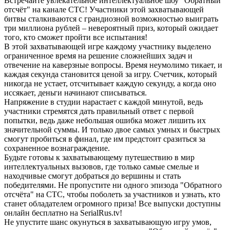
Встречайте увлекательное интеллектуальное шоу "Обратный
отсчёт" на канале СТС! Участники этой захватывающей
битвы сталкиваются с грандиозной возможностью выиграть
три миллиона рублей – невероятный приз, который ожидает
того, кто сможет пройти все испытания!
В этой захватывающей игре каждому участнику выделено
ограниченное время на решение сложнейших задач и
отвечение на каверзные вопросы. Время неумолимо тикает, и
каждая секунда становится ценой за игру. Счетчик, который
никогда не устает, отсчитывает каждую секунду, а когда оно
иссякает, деньги начинают списываться.
Напряжение в студии нарастает с каждой минутой, ведь
участники стремятся дать правильный ответ с первой
попытки, ведь даже небольшая ошибка может лишить их
значительной суммы. И только двое самых умных и быстрых
смогут пробиться в финал, где им предстоит сразиться за
сохраненное вознаграждение.
Будьте готовы к захватывающему путешествию в мир
интеллектуальных вызовов, где только самые смелые и
находчивые смогут добраться до вершины и стать
победителями. Не пропустите ни одного эпизода "Обратного
отсчёта" на СТС, чтобы поболеть за участников и узнать, кто
станет обладателем огромного приза! Все выпуски доступны
онлайн бесплатно на SerialRus.tv!
Не упустите шанс окунуться в захватывающую игру умов,