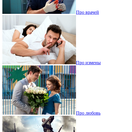
Про врачей
Про измены
Про любовь