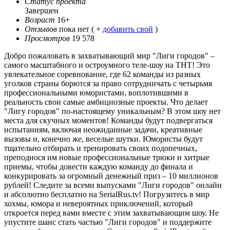
Статус проекта
Завершен
Возраст
16+
Отзывов
пока нет ( +
добавить свой
)
Просмотров
19 578
Добро пожаловать в захватывающий мир "Лиги городов" –
самого масштабного и остроумного теле-шоу на ТНТ! Это
увлекательное соревнование, где 62 команды из разных
уголков страны борются за право сотрудничать с четырьмя
профессиональными юмористами, воплотившими в
реальность свои самые амбициозные проекты. Что делает
"Лигу городов" по-настоящему уникальным? В этом шоу нет
места для скучных моментов! Команды будут подвергаться
испытаниям, включая неожиданные задачи, креативные
вызовы и, конечно же, веселые шутки. Юмористы будут
тщательно отбирать и тренировать своих подопечных,
преподнося им новые профессиональные трюки и хитрые
приемы, чтобы довести каждую команду до финала и
конкурировать за огромный денежный приз – 10 миллионов
рублей! Следите за всеми выпусками "Лиги городов" онлайн
и абсолютно бесплатно на SerialRus.tv! Погрузитесь в мир
хохмы, юмора и невероятных приключений, который
откроется перед вами вместе с этим захватывающим шоу. Не
упустите шанс стать частью "Лиги городов" и поддержите