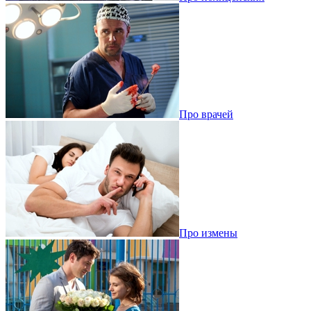
Про врачей
Про измены