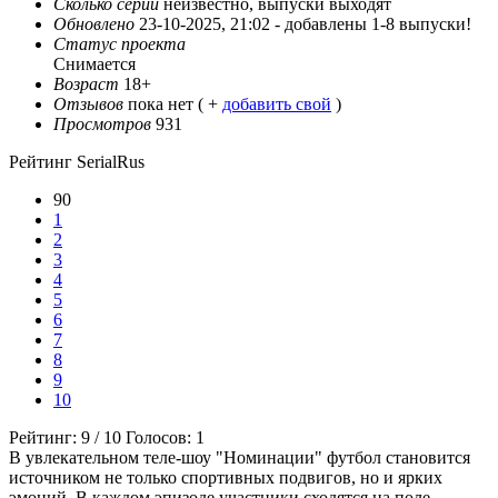
Сколько серий
неизвестно, выпуски выходят
Обновлено
23-10-2025, 21:02 -
добавлены 1-8 выпуски!
Статус проекта
Снимается
Возраст
18+
Отзывов
пока нет ( +
добавить свой
)
Просмотров
931
Рейтинг SerialRus
90
1
2
3
4
5
6
7
8
9
10
Рейтинг:
9
/
10
Голосов:
1
В увлекательном теле-шоу "Номинации" футбол становится
источником не только спортивных подвигов, но и ярких
эмоций. В каждом эпизоде участники сходятся на поле