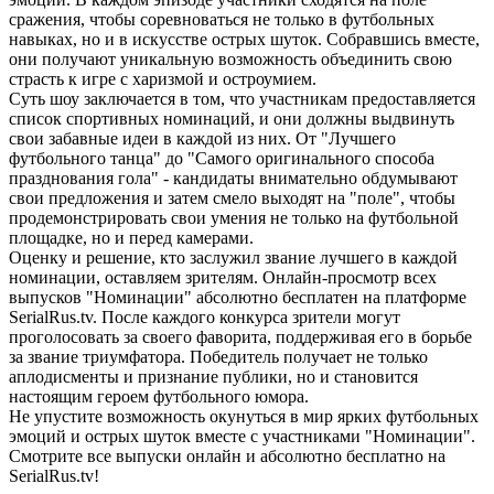
сражения, чтобы соревноваться не только в футбольных
навыках, но и в искусстве острых шуток. Собравшись вместе,
они получают уникальную возможность объединить свою
страсть к игре с харизмой и остроумием.
Суть шоу заключается в том, что участникам предоставляется
список спортивных номинаций, и они должны выдвинуть
свои забавные идеи в каждой из них. От "Лучшего
футбольного танца" до "Самого оригинального способа
празднования гола" - кандидаты внимательно обдумывают
свои предложения и затем смело выходят на "поле", чтобы
продемонстрировать свои умения не только на футбольной
площадке, но и перед камерами.
Оценку и решение, кто заслужил звание лучшего в каждой
номинации, оставляем зрителям. Онлайн-просмотр всех
выпусков "Номинации" абсолютно бесплатен на платформе
SerialRus.tv. После каждого конкурса зрители могут
проголосовать за своего фаворита, поддерживая его в борьбе
за звание триумфатора. Победитель получает не только
аплодисменты и признание публики, но и становится
настоящим героем футбольного юмора.
Не упустите возможность окунуться в мир ярких футбольных
эмоций и острых шуток вместе с участниками "Номинации".
Смотрите все выпуски онлайн и абсолютно бесплатно на
SerialRus.tv!