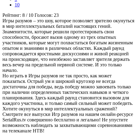
10
Рейтинг:
8
/
10
Голосов:
23
Игры разумов – это шоу, которое позволяет зрителю окунуться
в мир интеллектуальных баталий настоящих гений.
Знаменитости, которые решили протестировать свои
способности, бросают вызов одному из трех опытных
участников, которые могут похвастаться богатым жизненным
опытом и знаниями в различных областях. Каждый раунд
сопровождается яростными дискуссиями и живой реакцией
на происходящее, что неизбежно заставляет зрителя держать
весь вечер на предельной нервной системе. И это только
начало.
Но играть в Игры разумов не так просто, как может
показаться. Острый ум и широкий кругозор не всегда
достаточны для победы, ведь победу можно завоевать только
при наличии определенных тактических навыков и четкого
планирования. Здесь каждый раунд становится вызовом для
каждого участника, и только самый сильный может победить.
Хотите окунуться в мир интеллектуальных сражений?
Смотрите все выпуски Игр разумов на нашем онлайн-ресурсе
SerialRus.tv совершенно бесплатно и легально! Не упустите
возможность наблюдать за захватывающими соревнованиями
на телеканале НТВ!