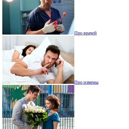
Про врачей
Про измены