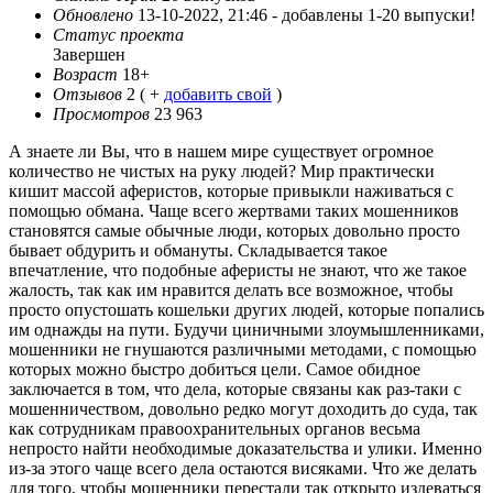
Обновлено
13-10-2022, 21:46 -
добавлены 1-20 выпуски!
Статус проекта
Завершен
Возраст
18+
Отзывов
2
( +
добавить свой
)
Просмотров
23 963
А знаете ли Вы, что в нашем мире существует огромное
количество не чистых на руку людей? Мир практически
кишит массой аферистов, которые привыкли наживаться с
помощью обмана. Чаще всего жертвами таких мошенников
становятся самые обычные люди, которых довольно просто
бывает обдурить и обмануты. Складывается такое
впечатление, что подобные аферисты не знают, что же такое
жалость, так как им нравится делать все возможное, чтобы
просто опустошать кошельки других людей, которые попались
им однажды на пути. Будучи циничными злоумышленниками,
мошенники не гнушаются различными методами, с помощью
которых можно быстро добиться цели. Самое обидное
заключается в том, что дела, которые связаны как раз-таки с
мошенничеством, довольно редко могут доходить до суда, так
как сотрудникам правоохранительных органов весьма
непросто найти необходимые доказательства и улики. Именно
из-за этого чаще всего дела остаются висяками. Что же делать
для того, чтобы мошенники перестали так открыто издеваться