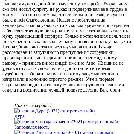
вышла замуж за достойного мужчину, который в буквальном
смысле носил супругу на руках и поддерживал ее в трудные
минуты. Анюта понимала, что ей сильно повезло, и судьба
была к ней благосклонна. Недавно любительница
кулинарного мира узнала, что в скором времени примерит на
себя ответственную роль родителя, и уже готовилась сделать
мужу сумасшедший сюрприз. Только поставленная цель так и
не осуществилась, поскольку напуганная личность узнала, что
Игоря убили таинственные злоумышленники. В ходе
расследования запутанного преступления сотрудники
правоохранительных органов пришли к неожиданному
выводу – признать виновницей именно Аню. Женщине не
удалось отстоять свою честь и достоинство во время
судебного разбирательства, и поэтому злоумышленница
направили в колонию строгого режима. Уже в тюрьме
Стрельцова родила доченьку Надю, которую впоследствии
отдала на воспитании лучшей подруге детства Виктории.
Похожие сериалы
Дура
Запоздалая месть