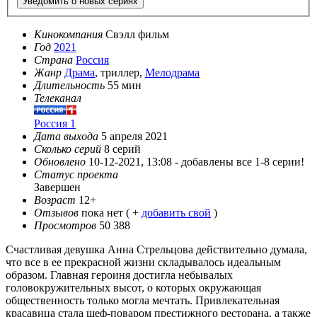
Уведомить о новых сериях
Кинокомпания
Свэлл фильм
Год
2021
Страна
Россия
Жанр
Драма
, триллер,
Мелодрама
Длительность
55 мин
Телеканал
Россия 1
Дата выхода
5 апреля 2021
Сколько серий
8 серий
Обновлено
10-12-2021, 13:08 -
добавлены все 1-8 серии!
Статус проекта
Завершен
Возраст
12+
Отзывов
пока нет ( +
добавить свой
)
Просмотров
50 388
Счастливая девушка Анна Стрельцова действительно думала,
что все в ее прекрасной жизни складывалось идеальным
образом. Главная героиня достигла небывалых
головокружительных высот, о которых окружающая
общественность только могла мечтать. Привлекательная
красавица стала шеф-поваром престижного ресторана, а также