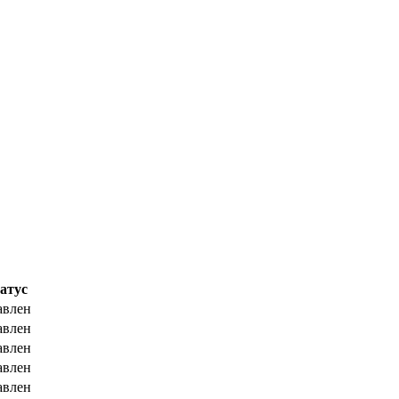
атус
авлен
авлен
авлен
авлен
авлен