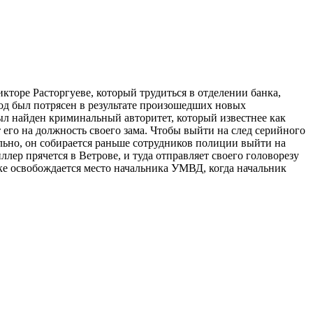
кторе Расторгуеве, который трудиться в отделении банка,
од был потрясен в результате произошедших новых
л найден криминальный авторитет, который известнее как
его на должность своего зама. Чтобы выйти на след серийного
ельно, он собирается раньше сотрудников полиции выйти на
ллер прячется в Ветрове, и туда отправляет своего головорезу
дке освобождается место начальника УМВД, когда начальник