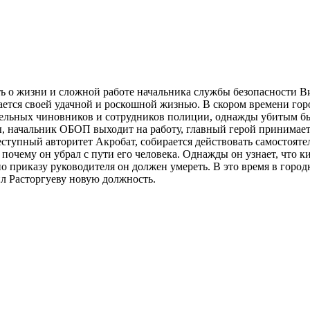
ь о жизни и сложной работе начальника службы безопасности Ви
ется своей удачной и роскошной жизнью. В скором времени гор
тельных чиновников и сотрудников полиции, однажды убитым бы
, начальник ОБОП выходит на работу, главный герой принимает 
реступный авторитет Акробат, собирается действовать самостоят
почему он убрал с пути его человека. Однажды он узнает, что ки
по приказу руководителя он должен умереть. В это время в горо
л Расторгуеву новую должность.