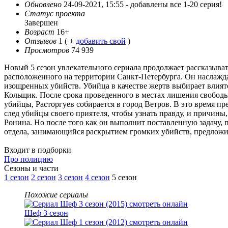
Обновлено
24-09-2021, 15:55 -
добавлены все 1-20 серия!
Статус проекта
Завершен
Возраст
16+
Отзывов
1
( +
добавить свой
)
Просмотров
74 939
Новый 5 сезон увлекательного сериала продолжает рассказыват
расположенного на территории Санкт-Петербурга. Он наслажда
изощренных убийств. Убийца в качестве жертв выбирает влия
Кольщик. После срока проведенного в местах лишения свободы
убийцы, Расторгуев собирается в город Ветров. В это время п
след убийцы своего приятеля, чтобы узнать правду, и причины, 
Ронина. Но после того как он выполнит поставленную задачу, 
отдела, занимающийся раскрытием громких убийств, предложи
Входит в подборки
Про полицию
Cезоны и части
1 сезон
2 сезон
3 сезон
4 сезон
5 сезон
Похожие сериалы
Шеф 3 сезон