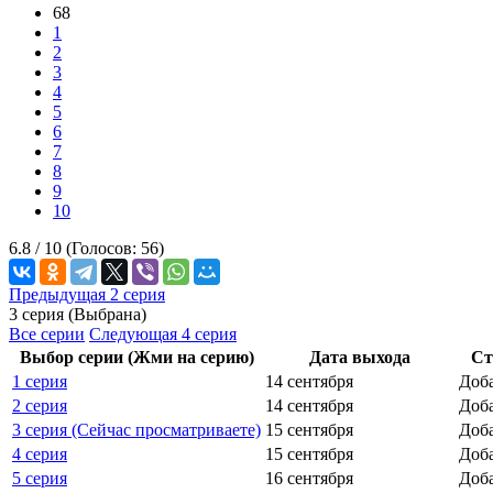
68
1
2
3
4
5
6
7
8
9
10
6.8 /
10
(Голосов:
56
)
Предыдущая 2 серия
3 серия (Выбрана)
Все серии
Следующая 4 серия
Выбор серии (Жми на серию)
Дата выхода
Ст
1 серия
14 сентября
Доб
2 серия
14 сентября
Доб
3 серия (Сейчас просматриваете)
15 сентября
Доб
4 серия
15 сентября
Доб
5 серия
16 сентября
Доб