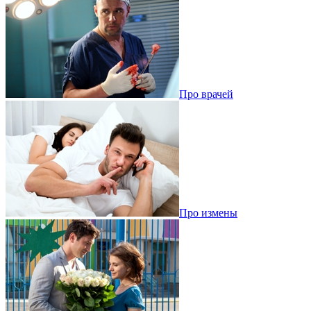
Про врачей
Про измены