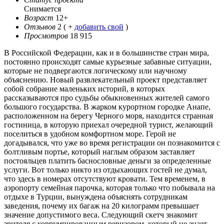
Снимается
Возраст
12+
Отзывов
2
( +
добавить свой
)
Просмотров
18 915
В Российской Федерации, как и в большинстве стран мира,
постоянно происходят самые курьезные забавные ситуации,
которые не подвергаются логическому или научному
объяснению. Новый развлекательный проект представляет
собой собрание маленьких историй, в которых
рассказываются про судьбы обыкновенных жителей самого
большого государства. В жарком курортном городке Анапе,
расположенном на берегу Черного моря, находится странная
гостиница, в которую приехал очередной турист, желающий
поселиться в удобном комфортном море. Герой не
догадывался, что уже во время регистрации он познакомится с
болтливым портье, который наглым образом заставляет
постояльцев платить баснословные деньги за определенные
услуги. Вот только никто из отдыхающих гостей не думал,
что здесь в номерах отсутствуют кровати. Тем временем, в
аэропорту семейная парочка, которая только что побывала на
отдыхе в Турции, вынуждена объяснять сотрудникам
заведения, почему их багаж на 20 килограмм превышает
значение допустимого веса. Следующий скетч знакомит
зрителя с коррумпированным ревизором, который не знает,