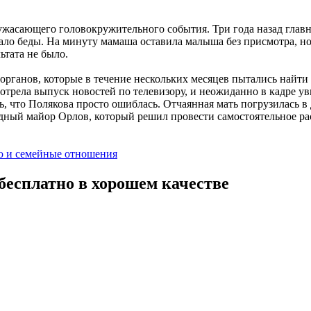
асающего головокружительного события. Три года назад главная
о беды. На минуту мамаша оставила малыша без присмотра, но в
ьтата не было.
ганов, которые в течение нескольких месяцев пытались найти п
рела выпуск новостей по телевизору, и неожиданно в кадре ув
 что Полякова просто ошиблась. Отчаянная мать погрузилась в д
ный майор Орлов, который решил провести самостоятельное расс
ю и семейные отношения
бесплатно в хорошем качестве