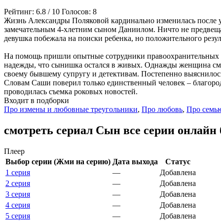
Рейтинг:
6.8
/
10
Голосов:
8
Жизнь Александры Поляковой кардинально изменилась после уж
замечательным 4-хлетним сыном Даниилом. Ничто не предвещал
девушка побежала на поиски ребенка, но положительного резул
На помощь пришли опытные сотрудники правоохранительных ор
надежды, что сынишка остался в живых. Однажды женщина смот
своему бывшему супругу и детективам. Постепенно выяснилось,
Словам Саши поверил только единственный человек – благород
проводилась съемка роковых новостей.
Входит в подборки
Про измены и любовные треугольники
,
Про любовь
,
Про семь
смотреть сериал Сын все серии онлайн 
Плеер
Выбор серии (Жми на серию)
Дата выхода
Статус
1 серия
—
Добавлена
2 серия
—
Добавлена
3 серия
—
Добавлена
4 серия
—
Добавлена
5 серия
—
Добавлена