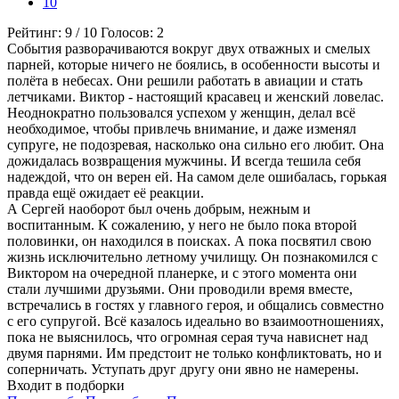
10
Рейтинг:
9
/
10
Голосов:
2
События разворачиваются вокруг двух отважных и смелых
парней, которые ничего не боялись, в особенности высоты и
полёта в небесах. Они решили работать в авиации и стать
летчиками. Виктор - настоящий красавец и женский ловелас.
Неоднократно пользовался успехом у женщин, делал всё
необходимое, чтобы привлечь внимание, и даже изменял
супруге, не подозревая, насколько она сильно его любит. Она
дожидалась возвращения мужчины. И всегда тешила себя
надеждой, что он верен ей. На самом деле ошибалась, горькая
правда ещё ожидает её реакции.
А Сергей наоборот был очень добрым, нежным и
воспитанным. К сожалению, у него не было пока второй
половинки, он находился в поисках. А пока посвятил свою
жизнь исключительно летному училищу. Он познакомился с
Виктором на очередной планерке, и с этого момента они
стали лучшими друзьями. Они проводили время вместе,
встречались в гостях у главного героя, и общались совместно
с его супругой. Всё казалось идеально во взаимоотношениях,
пока не выяснилось, что огромная серая туча нависнет над
двумя парнями. Им предстоит не только конфликтовать, но и
соперничать. Уступать друг другу они явно не намерены.
Входит в подборки