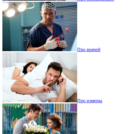
Про врачей
Про измены