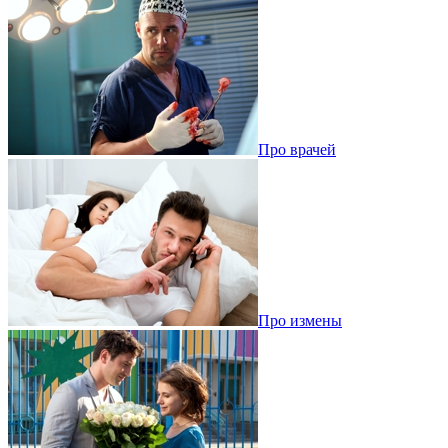
Про врачей
Про измены