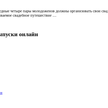
редные четыре пары молодоженов должны организовать свои свад
бываемое свадебное путешествие …
выпуски онлайн