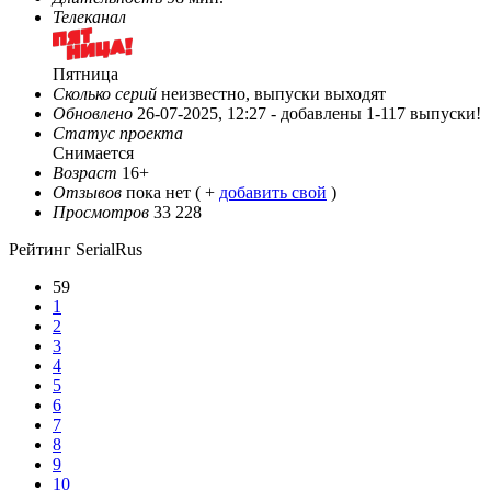
Телеканал
Пятница
Сколько серий
неизвестно, выпуски выходят
Обновлено
26-07-2025, 12:27 -
добавлены 1-117 выпуски!
Статус проекта
Снимается
Возраст
16+
Отзывов
пока нет ( +
добавить свой
)
Просмотров
33 228
Рейтинг SerialRus
59
1
2
3
4
5
6
7
8
9
10