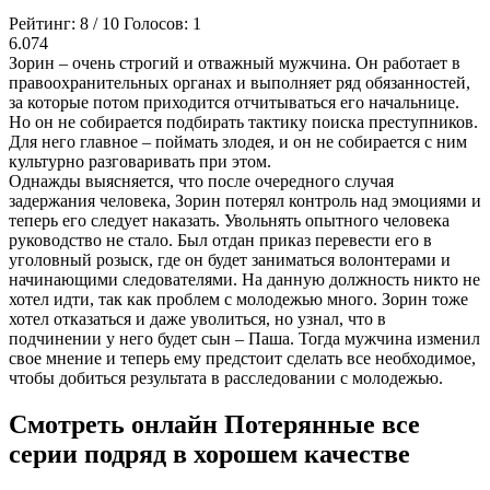
Рейтинг:
8
/
10
Голосов:
1
6.074
Зорин – очень строгий и отважный мужчина. Он работает в
правоохранительных органах и выполняет ряд обязанностей,
за которые потом приходится отчитываться его начальнице.
Но он не собирается подбирать тактику поиска преступников.
Для него главное – поймать злодея, и он не собирается с ним
культурно разговаривать при этом.
Однажды выясняется, что после очередного случая
задержания человека, Зорин потерял контроль над эмоциями и
теперь его следует наказать. Увольнять опытного человека
руководство не стало. Был отдан приказ перевести его в
уголовный розыск, где он будет заниматься волонтерами и
начинающими следователями. На данную должность никто не
хотел идти, так как проблем с молодежью много. Зорин тоже
хотел отказаться и даже уволиться, но узнал, что в
подчинении у него будет сын – Паша. Тогда мужчина изменил
свое мнение и теперь ему предстоит сделать все необходимое,
чтобы добиться результата в расследовании с молодежью.
Смотреть онлайн Потерянные все
серии подряд в хорошем качестве