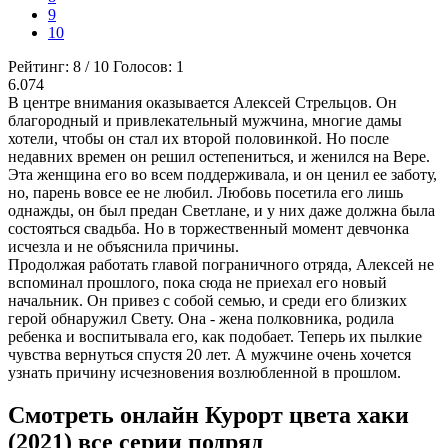
9
10
Рейтинг:
8
/
10
Голосов:
1
6.074
В центре внимания оказывается Алексей Стрельцов. Он
благородный и привлекательный мужчина, многие дамы
хотели, чтобы он стал их второй половинкой. Но после
недавних времен он решил остепениться, и женился на Вере.
Эта женщина его во всем поддерживала, и он ценил ее заботу,
но, парень вовсе ее не любил. Любовь посетила его лишь
однажды, он был предан Светлане, и у них даже должна была
состояться свадьба. Но в торжественный момент девчонка
исчезла и не объяснила причины.
Продолжая работать главой пограничного отряда, Алексей не
вспоминал прошлого, пока сюда не приехал его новый
начальник. Он привез с собой семью, и среди его близких
герой обнаружил Свету. Она - жена полковника, родила
ребенка и воспитывала его, как подобает. Теперь их пылкие
чувства вернуться спустя 20 лет. А мужчине очень хочется
узнать причину исчезновения возлюбленной в прошлом.
Смотреть онлайн Курорт цвета хаки
(2021) все серии подряд