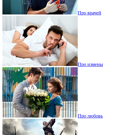
Про врачей
Про измены
Про любовь