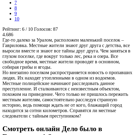
7
8
9
10
Рейтинг:
6
/
10
Голосов:
87
4.686
Где-то далеко за Уралом, расположен маленький поселок –
Гавриловка. Местные жители знают друг друга с детства, все
выросли вместе и знают все тайны друг друга. Чем заняться в
глухом поселке, где вокруг только лес, река и озера. Все
свободное время, местные жители проводят в основном,
собирая грибы и ягоды.
Но внезапно поселком распространяется новость о пропавших
людях. Их находят утопленными в одном из водоемов.
Местные полицейские начинают расследовать данное
преступление. И сталкиваются с неизвестным объектом,
похожим на приведение. Чего только не пришлось пережить
местным жителям, самостоятельно расследуя странную
историю, ведь помощи ждать не от кого, блажащий город
находится за сотни километров. Справятся ли местные
следователи с тайным преступником?
Смотреть онлайн Дело было в