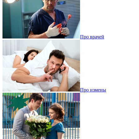
Про врачей
Про измены