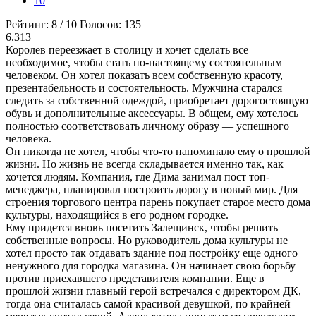
10
Рейтинг:
8
/
10
Голосов:
135
6.313
Королев переезжает в столицу и хочет сделать все
необходимое, чтобы стать по-настоящему состоятельным
человеком. Он хотел показать всем собственную красоту,
презентабельность и состоятельность. Мужчина старался
следить за собственной одеждой, приобретает дорогостоящую
обувь и дополнительные аксессуары. В общем, ему хотелось
полностью соответствовать личному образу — успешного
человека.
Он никогда не хотел, чтобы что-то напоминало ему о прошлой
жизни. Но жизнь не всегда складывается именно так, как
хочется людям. Компания, где Дима занимал пост топ-
менеджера, планировал построить дорогу в новый мир. Для
строения торгового центра парень покупает старое место дома
культуры, находящийся в его родном городке.
Ему придется вновь посетить Залещинск, чтобы решить
собственные вопросы. Но руководитель дома культуры не
хотел просто так отдавать здание под постройку еще одного
ненужного для городка магазина. Он начинает свою борьбу
против приехавшего представителя компании. Еще в
прошлой жизни главный герой встречался с директором ДК,
тогда она считалась самой красивой девушкой, по крайней