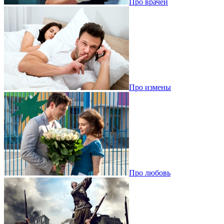
Про врачей
Про измены
Про любовь