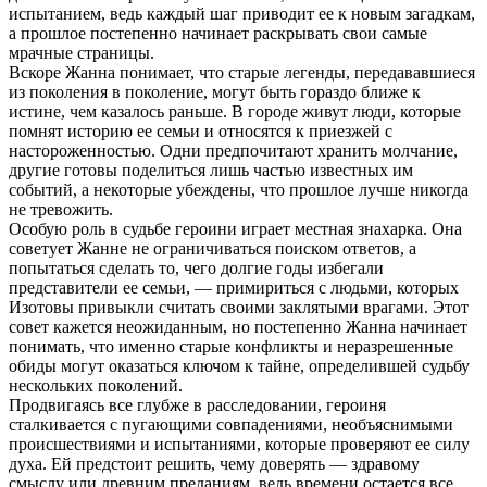
испытанием, ведь каждый шаг приводит ее к новым загадкам,
а прошлое постепенно начинает раскрывать свои самые
мрачные страницы.
Вскоре Жанна понимает, что старые легенды, передававшиеся
из поколения в поколение, могут быть гораздо ближе к
истине, чем казалось раньше. В городе живут люди, которые
помнят историю ее семьи и относятся к приезжей с
настороженностью. Одни предпочитают хранить молчание,
другие готовы поделиться лишь частью известных им
событий, а некоторые убеждены, что прошлое лучше никогда
не тревожить.
Особую роль в судьбе героини играет местная знахарка. Она
советует Жанне не ограничиваться поиском ответов, а
попытаться сделать то, чего долгие годы избегали
представители ее семьи, — примириться с людьми, которых
Изотовы привыкли считать своими заклятыми врагами. Этот
совет кажется неожиданным, но постепенно Жанна начинает
понимать, что именно старые конфликты и неразрешенные
обиды могут оказаться ключом к тайне, определившей судьбу
нескольких поколений.
Продвигаясь все глубже в расследовании, героиня
сталкивается с пугающими совпадениями, необъяснимыми
происшествиями и испытаниями, которые проверяют ее силу
духа. Ей предстоит решить, чему доверять — здравому
смыслу или древним преданиям, ведь времени остается все