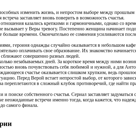
пособных изменить жизнь, и непростом выборе между прошлым и
 встреча заставляет вновь поверить в возможность счастья.
 их отношения казались крепкими и гармоничными, однако со вр
ние вызывает у Веры тревогу. Постепенно женщина начинает под
е больше времени. Окончательно ее сомнения усиливаются после 
иями, героиня однажды случайно оказывается в небольшом кафе
оятельно оплачивать свое образование. Их знакомство начинает
о сближают совершенно разных людей.
колько незабываемых дней. За короткое время между ними возник
ностью вновь почувствовать себя любимой и нужной, а для Анто
ждающееся счастье оказывается слишком хрупким, ведь прошлое
ию. Перед Верой встает непростой выбор, от которого зависит 
а переплетаются в сложный клубок противоречий, где найти пра
 и поиске собственного счастья. Сериал заставляет задуматься 
ые неожиданные встречи именно тогда, когда кажется, что наде
до самого финала.
ерии