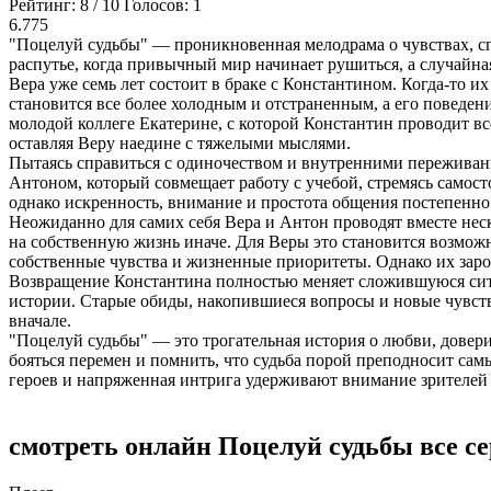
Рейтинг:
8
/
10
Голосов:
1
6.775
"Поцелуй судьбы" — проникновенная мелодрама о чувствах, с
распутье, когда привычный мир начинает рушиться, а случайная
Вера уже семь лет состоит в браке с Константином. Когда-то
становится все более холодным и отстраненным, а его поведе
молодой коллеге Екатерине, с которой Константин проводит вс
оставляя Веру наедине с тяжелыми мыслями.
Пытаясь справиться с одиночеством и внутренними переживан
Антоном, который совмещает работу с учебой, стремясь самост
однако искренность, внимание и простота общения постепенн
Неожиданно для самих себя Вера и Антон проводят вместе нес
на собственную жизнь иначе. Для Веры это становится возмож
собственные чувства и жизненные приоритеты. Однако их заро
Возвращение Константина полностью меняет сложившуюся ситуац
истории. Старые обиды, накопившиеся вопросы и новые чувств
вначале.
"Поцелуй судьбы" — это трогательная история о любви, доверии
бояться перемен и помнить, что судьба порой преподносит сам
героев и напряженная интрига удерживают внимание зрителей 
смотреть онлайн Поцелуй судьбы все с