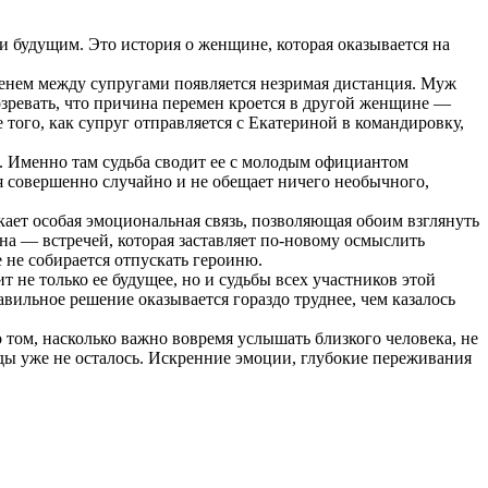
 будущим. Это история о женщине, которая оказывается на
еменем между супругами появляется незримая дистанция. Муж
озревать, что причина перемен кроется в другой женщине —
того, как супруг отправляется с Екатериной в командировку,
. Именно там судьба сводит ее с молодым официантом
ся совершенно случайно и не обещает ничего необычного,
ает особая эмоциональная связь, позволяющая обоим взглянуть
на — встречей, которая заставляет по-новому осмыслить
 не собирается отпускать героиню.
не только ее будущее, но и судьбы всех участников этой
вильное решение оказывается гораздо труднее, чем казалось
о том, насколько важно вовремя услышать близкого человека, не
жды уже не осталось. Искренние эмоции, глубокие переживания