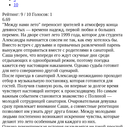
10
Рейтинг:
9
/
10
Голосов:
1
6.69
"Между нами лето" переносит зрителей в атмосферу конца
девяностых — времени надежд, первой любви и больших
перемен. На дворе стоит лето 1999 года, которое для студента
Александра начинается совсем не так, как ему хотелось бы.
Вместо встреч с друзьями и привычных развлечений парень
вынужден отправиться вместе с родителями в санаторий.
Саша уверен, что впереди его ждут скучные дни среди
отдыхающих и однообразный режим, поэтому поездка
кажется ему настоящим наказанием. Однако судьба готовит
для него совершенно другой сценарий.
После приезда в санаторий Александр неожиданно проходит
отбор в музыкальную постановку, которая готовится для
гостей. Получив главную роль, он впервые за долгое время
чувствует настоящий интерес к происходящему. Но самым
важным событием становится знакомство с Полиной —
молодой сотрудницей санатория. Очаровательная девушка
сразу привлекает внимание Саши, а совместные репетиции
позволяют им узнать друг друга ближе. Между молодыми
людьми постепенно возникают искренние чувства, которые
делают это лето особенным для каждого из них.
Однако романтическая история оказывается не такой простой.