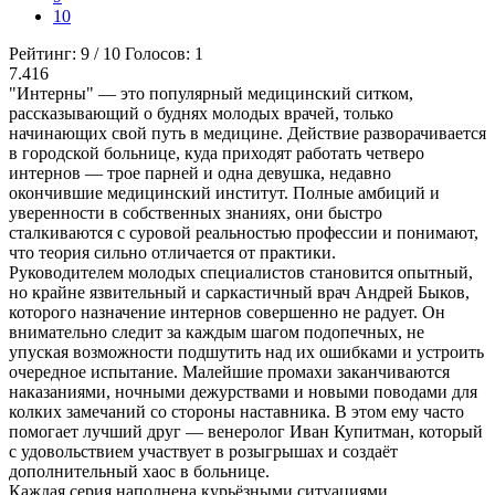
10
Рейтинг:
9
/
10
Голосов:
1
7.416
"Интерны" — это популярный медицинский ситком,
рассказывающий о буднях молодых врачей, только
начинающих свой путь в медицине. Действие разворачивается
в городской больнице, куда приходят работать четверо
интернов — трое парней и одна девушка, недавно
окончившие медицинский институт. Полные амбиций и
уверенности в собственных знаниях, они быстро
сталкиваются с суровой реальностью профессии и понимают,
что теория сильно отличается от практики.
Руководителем молодых специалистов становится опытный,
но крайне язвительный и саркастичный врач Андрей Быков,
которого назначение интернов совершенно не радует. Он
внимательно следит за каждым шагом подопечных, не
упуская возможности подшутить над их ошибками и устроить
очередное испытание. Малейшие промахи заканчиваются
наказаниями, ночными дежурствами и новыми поводами для
колких замечаний со стороны наставника. В этом ему часто
помогает лучший друг — венеролог Иван Купитман, который
с удовольствием участвует в розыгрышах и создаёт
дополнительный хаос в больнице.
Каждая серия наполнена курьёзными ситуациями,