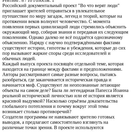
Рейтинг:
8
/
10
Голосов:
1
Российский документальный проект "Во что верят люди"
приглашает зрителей отправиться в увлекательное
путешествие по миру загадок, легенд и теорий, которые на
протяжении веков волнуют человечество. С момента
появления первых цивилизаций люди стремились объяснить
окружающий мир, собирая знания и передавая их следующим
поколениям. Однако далеко не всё поддаётся однозначному
объяснению. Наряду с научно подтверждёнными фактами
существуют истории, гипотезы и убеждения, которые до сих
пор вызывают жаркие споры среди исследователей и
обычных людей.
Каждый выпуск проекта посвящён отдельной теме, которая
находится на границе между фактами и предположениями.
Авторы рассматривают самые разные вопросы, пытаясь
разобраться, где заканчивается историческая правда и
начинается миф. Существуют ли неопознанные летающие
объекты на самом деле? Была ли легендарная Папесса Иоанна
реальной исторической личностью или её история является
красивой выдумкой? Насколько серьёзны доказательства
глобального потепления и почему вокруг этой темы
возникает столько противоречий?
Создатели программы не навязывают зрителю готовых
выводов, а предлагают самостоятельно взглянуть на
различные точки зрения. В проекте используются