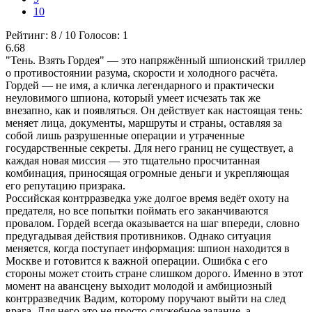
10
Рейтинг:
8
/
10
Голосов:
1
6.68
"Тень. Взять Гордея" — это напряжённый шпионский триллер
о противостоянии разума, скорости и холодного расчёта.
Гордей — не имя, а кличка легендарного и практически
неуловимого шпиона, который умеет исчезать так же
внезапно, как и появляться. Он действует как настоящая тень:
меняет лица, документы, маршруты и страны, оставляя за
собой лишь разрушенные операции и утраченные
государственные секреты. Для него границ не существует, а
каждая новая миссия — это тщательно просчитанная
комбинация, приносящая огромные деньги и укрепляющая
его репутацию призрака.
Российская контрразведка уже долгое время ведёт охоту на
предателя, но все попытки поймать его заканчиваются
провалом. Гордей всегда оказывается на шаг впереди, словно
предугадывая действия противников. Однако ситуация
меняется, когда поступает информация: шпион находится в
Москве и готовится к важной операции. Ошибка с его
стороны может стоить стране слишком дорого. Именно в этот
момент на авансцену выходит молодой и амбициозный
контрразведчик Вадим, которому поручают выйти на след
врага. Для него это не просто служебное задание, а