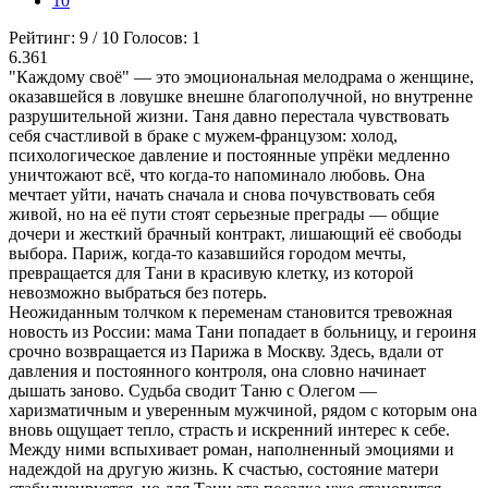
10
Рейтинг:
9
/
10
Голосов:
1
6.361
"Каждому своё" — это эмоциональная мелодрама о женщине,
оказавшейся в ловушке внешне благополучной, но внутренне
разрушительной жизни. Таня давно перестала чувствовать
себя счастливой в браке с мужем-французом: холод,
психологическое давление и постоянные упрёки медленно
уничтожают всё, что когда-то напоминало любовь. Она
мечтает уйти, начать сначала и снова почувствовать себя
живой, но на её пути стоят серьезные преграды — общие
дочери и жесткий брачный контракт, лишающий её свободы
выбора. Париж, когда-то казавшийся городом мечты,
превращается для Тани в красивую клетку, из которой
невозможно выбраться без потерь.
Неожиданным толчком к переменам становится тревожная
новость из России: мама Тани попадает в больницу, и героиня
срочно возвращается из Парижа в Москву. Здесь, вдали от
давления и постоянного контроля, она словно начинает
дышать заново. Судьба сводит Таню с Олегом —
харизматичным и уверенным мужчиной, рядом с которым она
вновь ощущает тепло, страсть и искренний интерес к себе.
Между ними вспыхивает роман, наполненный эмоциями и
надеждой на другую жизнь. К счастью, состояние матери