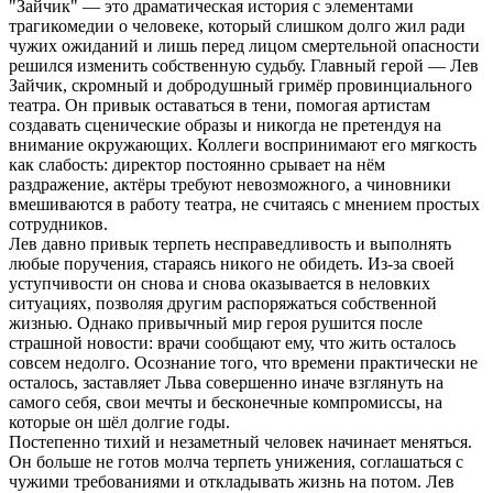
"Зайчик" — это драматическая история с элементами
трагикомедии о человеке, который слишком долго жил ради
чужих ожиданий и лишь перед лицом смертельной опасности
решился изменить собственную судьбу. Главный герой — Лев
Зайчик, скромный и добродушный гримёр провинциального
театра. Он привык оставаться в тени, помогая артистам
создавать сценические образы и никогда не претендуя на
внимание окружающих. Коллеги воспринимают его мягкость
как слабость: директор постоянно срывает на нём
раздражение, актёры требуют невозможного, а чиновники
вмешиваются в работу театра, не считаясь с мнением простых
сотрудников.
Лев давно привык терпеть несправедливость и выполнять
любые поручения, стараясь никого не обидеть. Из-за своей
уступчивости он снова и снова оказывается в неловких
ситуациях, позволяя другим распоряжаться собственной
жизнью. Однако привычный мир героя рушится после
страшной новости: врачи сообщают ему, что жить осталось
совсем недолго. Осознание того, что времени практически не
осталось, заставляет Льва совершенно иначе взглянуть на
самого себя, свои мечты и бесконечные компромиссы, на
которые он шёл долгие годы.
Постепенно тихий и незаметный человек начинает меняться.
Он больше не готов молча терпеть унижения, соглашаться с
чужими требованиями и откладывать жизнь на потом. Лев