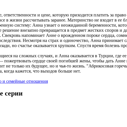
е, ответственности и цене, которую приходится платить за пра
 в жизни рассчитывать заранее. Материнство не входит в ее б
оенную систему: Анна узнает о неожиданной беременности, котор
е решение внезапно превращается в предмет жестких споров и д
Свекровь напоминает Анне о врожденном пороке сердца, сомнев
последствия. Несмотря на страх и одиночество, Анна принимает 
озади, но счастье оказывается хрупким. Спустя время болезнь пр
иеся на сложных случаях, и Анна оказывается в Турции, где ее
 — пожертвовать сердце своей погибшей жены, чтобы дать Анне 
сит не только их будущее, но и чья-то жизнь. "Абрикосовая горе
, когда кажется, что выходов больше нет.
ю и семейные отношения
е серии