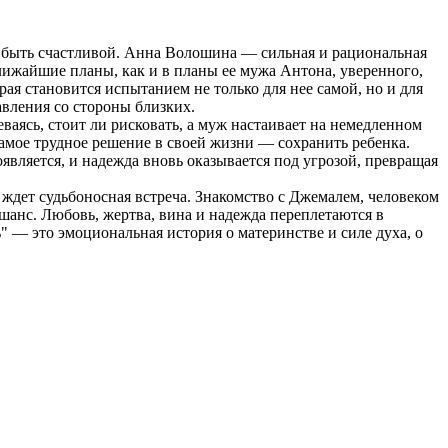
во быть счастливой. Анна Волошина — сильная и рациональная
лижайшие планы, как и в планы ее мужа Антона, уверенного,
ая становится испытанием не только для нее самой, но и для
авления со стороны близких.
аясь, стоит ли рисковать, а муж настаивает на немедленном
самое трудное решение в своей жизни — сохранить ребенка.
оявляется, и надежда вновь оказывается под угрозой, превращая
 ждет судьбоносная встреча. Знакомство с Джемалем, человеком
шанс. Любовь, жертва, вина и надежда переплетаются в
чь" — это эмоциональная история о материнстве и силе духа, о