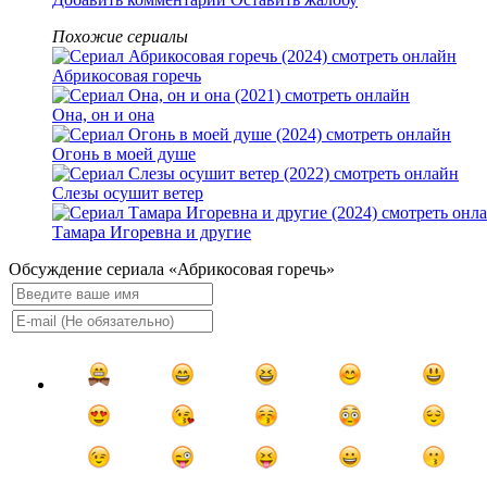
Похожие сериалы
Абрикосовая горечь
Она, он и она
Огонь в моей душе
Слезы осушит ветер
Тамара Игоревна и другие
Обсуждение сериала «Абрикосовая горечь»