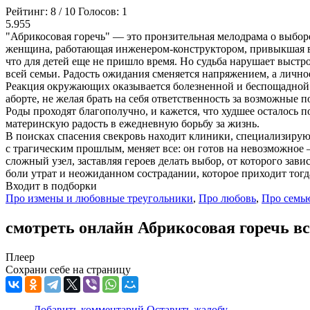
Рейтинг:
8
/
10
Голосов:
1
5.955
"Абрикосовая горечь" — это пронзительная мелодрама о выбор
женщина, работающая инженером-конструктором, привыкшая все
что для детей еще не пришло время. Но судьба нарушает выстр
всей семьи. Радость ожидания сменяется напряжением, а лично
Реакция окружающих оказывается болезненной и беспощадной. 
аборте, не желая брать на себя ответственность за возможные 
Роды проходят благополучно, и кажется, что худшее осталось п
материнскую радость в ежедневную борьбу за жизнь.
В поисках спасения свекровь находит клиники, специализирующ
с трагическим прошлым, меняет все: он готов на невозможное
сложный узел, заставляя героев делать выбор, от которого зави
боли утрат и неожиданном сострадании, которое приходит тогда
Входит в подборки
Про измены и любовные треугольники
,
Про любовь
,
Про семь
смотреть онлайн Абрикосовая горечь вс
Плеер
Сохрани себе на страницу
Добавить комментарий
Оставить жалобу